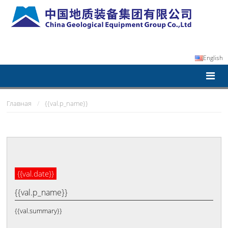
English
Главная
{{val.p_name}}
{{val.date}}
{{val.p_name}}
{{val.summary}}