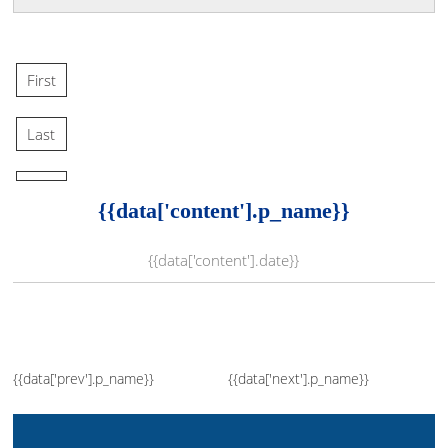
First
Last
{{data['content'].p_name}}
{{data['content'].date}}
{{data['prev'].p_name}}
{{data['next'].p_name}}