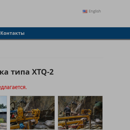
English
Контакты
ка типа XTQ-2
едлагается.