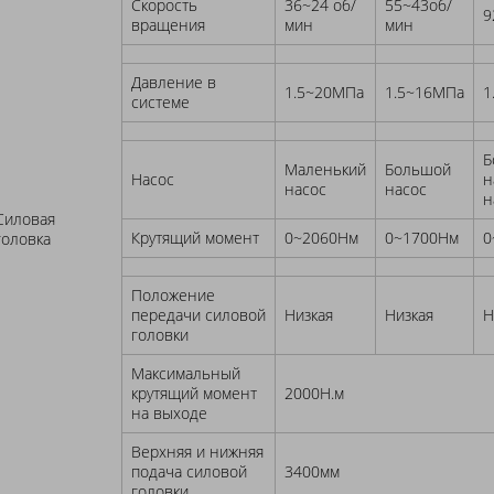
Скорость
36~24 об/
55~43об/
9
вращения
мин
мин
Давление в
1.5~20МПа
1.5~16МПа
1
системе
Б
Маленький
Большой
Насос
н
насос
насос
н
Силовая
Крутящий момент
0~2060Нм
0~1700Нм
0
головка
Положение
передачи силовой
Низкая
Низкая
Н
головки
Максимальный
крутящий момент
2000Н.м
на выходе
Верхняя и нижняя
подача силовой
3400мм
головки