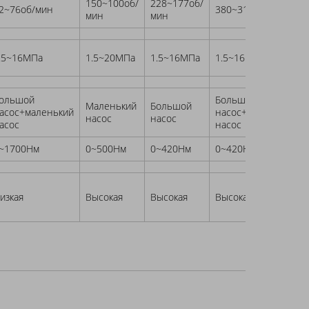
150~100об/
228~177об/
2~76об/мин
380~315об/мин
мин
мин
.5~16МПа
1.5~20МПа
1.5~16МПа
1.5~16МПа
ольшой
Большой
Маленький
Большой
асос+маленький
насос+маленький
насос
насос
асос
насос
~1700Нм
0~500Нм
0~420Нм
0~420Нм
изкая
Высокая
Высокая
Высокая