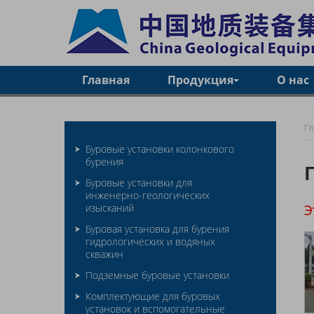
Главная
Продукция
О нас
Г
Буровые установки колонкового
бурения
Буровые установки для
инженерно-геологических
изысканий
Э
Буровая установка для бурения
гидрологических и водяных
скважин
Подземные буровые установки
Комплектующие для буровых
установок и вспомогательные