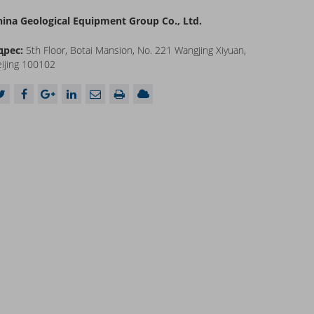
hina Geological Equipment Group Co., Ltd.
дрес:
5th Floor, Botai Mansion, No. 221 Wangjing Xiyuan,
ijing 100102