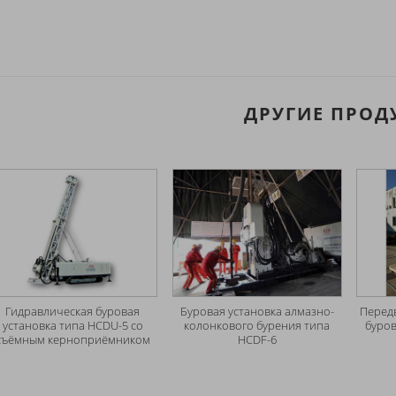
ДРУГИЕ ПРОД
Гидравлическая буровая
Буровая установка алмазно-
Перед
установка типа HCDU-5 со
колонкового бурения типа
буров
съёмным керноприёмником
HCDF-6