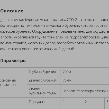
Описание
идравлическая буровая установка типа XTQ-2 - это полностью 
аботающая по технологии алмазного бурения, которая соотве
роцессов бурения. Оборудование предназначено для осуществ
репости, укрепления грунта тоннелей на гидроэлектростанциях,
втомагистралей, железных дорог, разработке угольных месторо
овышенного риска геологических бедствий.
Параметры
Глубина бурения
200м
Основные
Диаметр бурения
75мм
параметры
Диаметр
Зависит от размера скважин
бурильной трубы
Передача
1
2
3