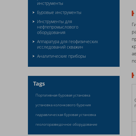
инструменты
Буровые инструменты
Инструменты для
Г
нефтепромыслового
р
оборудования
п
Аппаратура для геофизических
к
исследований скважин
а
Аналитические приборы
п
Tags
Портативная буровая установка
установка колонкового бурения
гидравлическая буровая установка
геологоразведочное оборудование