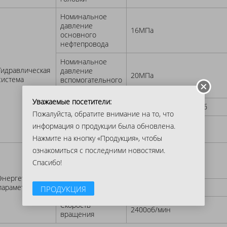
Номинальное
давление
16МПа
основного
нефтепровода
Номинальное
Гидравлическая
давление
20МПа
система
вспомогательного
нефтепровода
Уважаемые посетители:
Выпускной объем
30.47 + 20.3 + 5.1мл/об
Пожалуйста, обратите внимание на то, что
Скорость
информация о продукции была обновлена.
2500об/мин
вращения
Нажмите на кнопку «Продукция», чтобы
ознакомиться с последними новостями.
Модель
дизельного
4L88
Спасибо!
двигателя
Энергетические
параметры
Мощность
48кВт
ПРОДУКЦИЯ
Скорость
2400об/мин
вращения