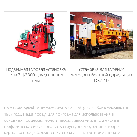
Подземная буровая установка
Установка для бурения
типа ZLJ-3300 для угольных
методом обратной циркуляции
шахт
DKZ-10
China Geological Equipment Group Co., Ltd. (CGEG) была основана в
1987 году. Наша продукция пригодна для использования в
основных процессах геологических изысканий, в том числе в
геофизических исследованиях, структурном бурении, отборе
керновых проб, обследовании скважин, а также в химическом