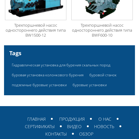
Трехпоршневой насос
Трехпоршневой насос
одностороннего действия типа
одностороннего действия типа
BW1500-12
BWF600-10
Tags
Гидравлическая установка для бурения скальных пород
буровая установка колонкового бурения
буровой станок
подземные буровые установки
буровые установки
ГЛАВНАЯ
ПРОДУКЦИЯ
О НАС
СЕРТИФИКАТЫ
ВИДЕО
НОВОСТЬ
КОНТАКТЫ
ОБЗОР