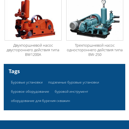
Двухпоршневой насос
Трехпоршневой насос
двустороннего действия типа
одностороннего действия типа
BW1200A
BW-250
Tags
Буровые установки
подземные буровые установки
буровое оборудование
буровой инструмент
оборудование для бурения скважин