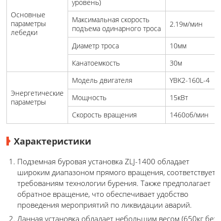
уровень)
Основные
Максимальная скорость
параметры
2.19м/мин
подъема одинарного троса
лебедки
Диаметр троса
10мм
Канатоемкость
30м
Модель двигателя
YBK2-160L-4
Энергетические
Мощность
15кВт
параметры
Скорость вращения
1460об/мин
Характеристики
Подземная буровая установка ZLJ-1400 обладает
широким диапазоном прямого вращения, соответствует
требованиям технологии бурения. Также предполагает
обратное вращение, что обеспечивает удобство
проведения мероприятий по ликвидации аварий.
Данная установка обладает небольшим весом (650кг без