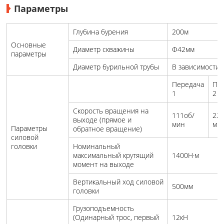
Параметры
Глубина бурения
200м
Основные
Диаметр скважины
Φ42мм
параметры
Диаметр бурильной трубы
В зависимости 
Передача
Пе
1
2
Скорость вращения на
111об/
227
выходе (прямое и
мин
ми
Параметры
обратное вращение)
силовой
головки
Номинальный
максимальный крутящий
1400Н·м
момент на выходе
Вертикальный ход силовой
500мм
головки
Грузоподъемность
(Одинарный трос, первый
12кН