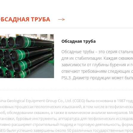
БСАДНАЯ ТРУБА
Обсадная труба
Обсадные трубы – это серия стальн
для их стабилизации. Каждая скваж
зависимости от глубины бурения и 
отвечают требованиям следующих ста
PSL3. Диаметр продукции может быть
ina Geological Equipment Group Co., Ltd. (CGEG) была основана в 1987 г
новных процессах геологических изысканий, в том числе в геофизическ
об, обследовании скважин, а также в химическом анализе минералов. 
тановки, буровые инструменты, аппаратура для геофизических исследов
ктивно расширяет строительный подряд и торговую деятельность, фор
EG были успешно завершены около 50 различных государственных прое