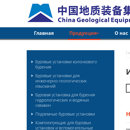
Главная
Продукция
О нас
Г
Буровые установки колонкового
бурения
Буровые установки для
инженерно-геологических
изысканий
Буровая установка для бурения
гидрологических и водяных
скважин
Подземные буровые установки
Комплектующие для буровых
установок и вспомогательные