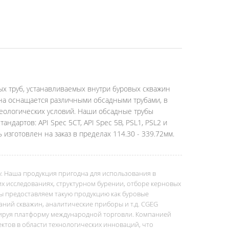
ых труб, устанавливаемых внутри буровых скважин
ина оснащается различными обсадными трубами, в
геологических условий. Наши обсадные трубы
ндартов: API Spec 5CT, API Spec 5B, PSL1, PSL2 и
 изготовлен на заказ в пределах 114.30 - 339.72мм.
оду. Наша продукция пригодна для использования в
их исследованиях, структурном бурении, отборе керновых
Мы предоставляем такую продукцию как буровые
аний скважин, аналитические приборы и т.д. CGEG
мируя платформу международной торговли. Компанией
ктов в области технологических инноваций, что