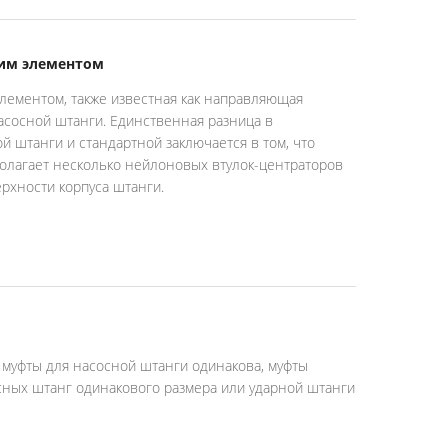
щим элементом
лементом, также известная как направляющая
насосной штанги. Единственная разница в
 штанги и стандартной заключается в том, что
олагает несколько нейлоновых втулок-центраторов
рхности корпуса штанги.
 муфты для насосной штанги одинакова, муфты
сных штанг одинакового размера или ударной штанги