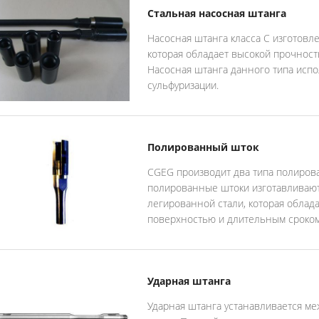
Стальная насосная штанга
Насосная штанга класса С изготовл
которая обладает высокой прочност
Насосная штанга данного типа испо
сульфуризации.
Полированный шток
CGEG производит два типа полирова
полированные штоки изготавливают
легированной стали, которая облад
поверхностью и длительным сроком
Ударная штанга
Ударная штанга устанавливается м