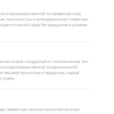
ена из высококачественной легированной стали,
ью, пластичностью и антикоррозионной стойкостью.
льзуется в кислой среде без разрушения в условиях
нных штоков: стандартный и с плоским концом. Все
ся из высококачественной холоднонатянутой
ает высокой прочностью и твердостью, гладкой
 службы.
ежду скважинным насосом и колонной насосных