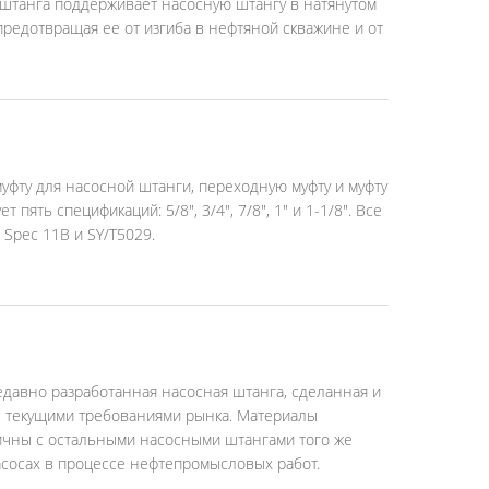
 штанга поддерживает насосную штангу в натянутом
предотвращая ее от изгиба в нефтяной скважине и от
муфту для насосной штанги, переходную муфту и муфту
пять спецификаций: 5/8", 3/4", 7/8", 1" и 1-1/8". Все
 Spec 11B и SY/T5029.
едавно разработанная насосная штанга, сделанная и
с текущими требованиями рынка. Материалы
чны с остальными насосными штангами того же
асосах в процессе нефтепромысловых работ.