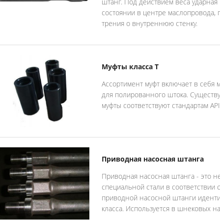
штанг. Под действием веса ударная
состоянии в центре маслопровода, 
трения о внутреннюю стенку.
Муфты класса Т
Ассортимент муфт включает в себя 
для полированного штока. Существует 
муфты соответствуют стандартам API
Приводная насосная штанга
Приводная насосная штанга - это н
специальной стали в соответствии 
приводной насосной штанги иденти
класса. Используется в шнековых н