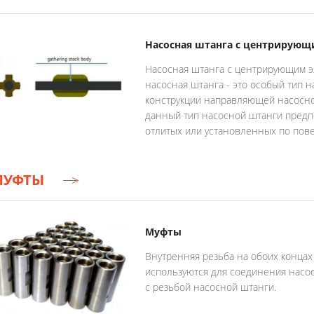
Насосная штанга с центрирую
Насосная штанга с центрирующим э
насосная штанга - это особый тип 
конструкции направляющей насосной
данный тип насосной штанги предп
отлитых или установленных по пове
МУФТЫ
Муфты
Внутренняя резьба на обоих концах
используются для соединения насо
с резьбой насосной штанги.