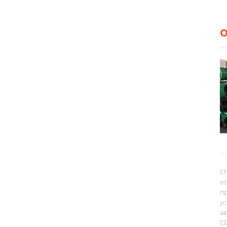
О
Ch
ос
пр
ус
а
CG