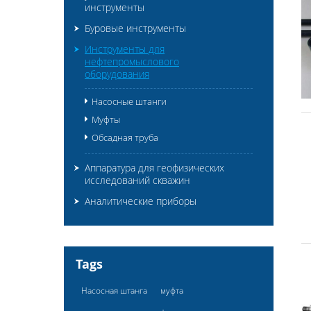
инструменты
Буровые инструменты
Инструменты для
нефтепромыслового
оборудования
Насосные штанги
Муфты
Обсадная труба
Аппаратура для геофизических
исследований скважин
Аналитические приборы
Tags
Насосная штанга
муфта