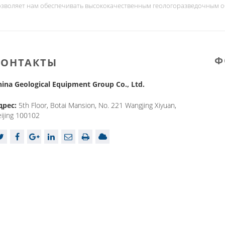
озволяет нам обеспечивать высококачественным геологоразведочным о
Ф
КОНТАКТЫ
hina Geological Equipment Group Co., Ltd.
дрес:
5th Floor, Botai Mansion, No. 221 Wangjing Xiyuan,
ijing 100102