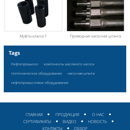
Муфты класса Т
Приводная насосная штанга
Tags
Нефтепромысел
компоненты масляного насоса
геотехническое оборудование
насосная штанга
нефтепромысловое оборудование
ГЛАВНАЯ
ПРОДУКЦИЯ
О НАС
СЕРТИФИКАТЫ
ВИДЕО
НОВОСТЬ
КОНТАКТЫ
ОБЗОР