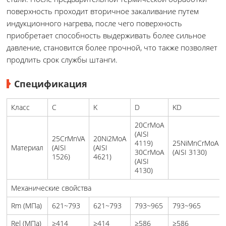
поверхность проходит вторичное закаливание путем
индукционного нагрева, после чего поверхность
приобретает способность выдерживать более сильное
давление, становится более прочной, что также позволяет
продлить срок службы штанги.
Спецификация
Класс
C
K
D
KD
20CrMoA
(AISI
25CrMnVA
20Ni2MoA
4119)
25NiMnCrMoA
Материал
(AISI
(AISI
30CrMoA
(AISI 3130)
1526)
4621)
(AISI
4130)
Механические свойства
Rm (МПа)
621~793
621~793
793~965
793~965
Rel (МПа)
≥414
≥414
≥586
≥586