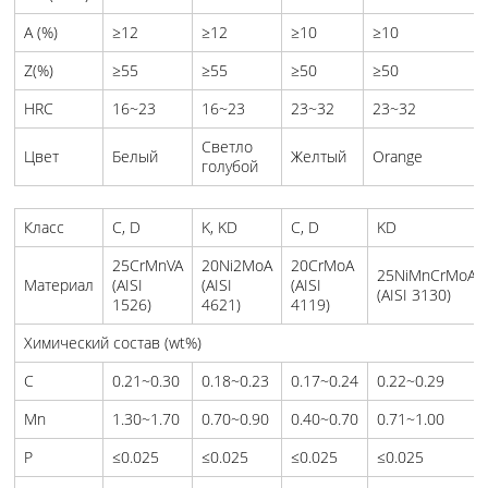
A (%)
≥12
≥12
≥10
≥10
Z(%)
≥55
≥55
≥50
≥50
HRC
16~23
16~23
23~32
23~32
Светло
Цвет
Белый
Желтый
Orange
голубой
Класс
C, D
K, KD
C, D
KD
25CrMnVA
20Ni2MoA
20CrMoA
25NiMnCrMoA
Материал
(AISI
(AISI
(AISI
(AISI 3130)
1526)
4621)
4119)
Химический состав (wt%)
C
0.21~0.30
0.18~0.23
0.17~0.24
0.22~0.29
Mn
1.30~1.70
0.70~0.90
0.40~0.70
0.71~1.00
P
≤0.025
≤0.025
≤0.025
≤0.025