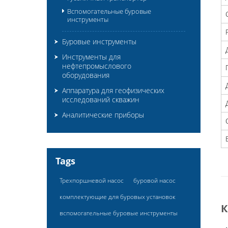
Вспомогательные буровые
инструменты
Буровые инструменты
Инструменты для
нефтепромыслового
оборудования
Аппаратура для геофизических
исследований скважин
Аналитические приборы
Tags
Трехпоршневой насос
буровой насос
комплектующие для буровых установок
вспомогательные буровые инструменты