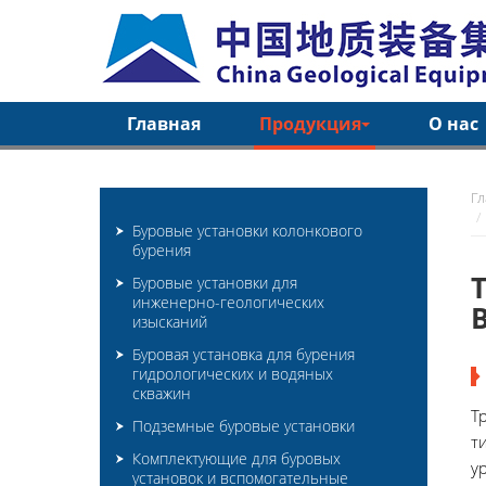
Главная
Продукция
О нас
Г
Буровые установки колонкового
бурения
Буровые установки для
инженерно-геологических
изысканий
Буровая установка для бурения
гидрологических и водяных
скважин
Т
Подземные буровые установки
т
Комплектующие для буровых
у
установок и вспомогательные