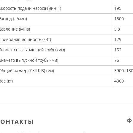
Скорость подачи насоса (мин-1)
195
Расход (л/мин)
1500
Давление (МПа)
5.8
Приводная мощность (кВт)
179
Диаметр всасывающей трубы (мм)
152
Диаметр выпускной трубы (мм)
76
Общий размер (Д×Ш×В) (мм)
3900×18
Вес (кг)
4300
Ф
КОНТАКТЫ