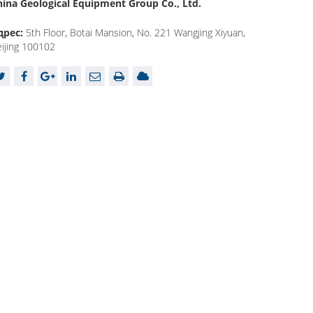
hina Geological Equipment Group Co., Ltd.
дрес:
5th Floor, Botai Mansion, No. 221 Wangjing Xiyuan,
ijing 100102