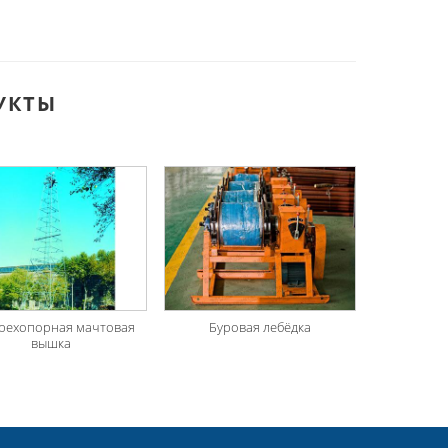
УКТЫ
рехопорная мачтовая
Буровая лебёдка
вышка