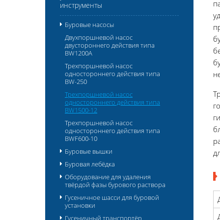
п
инструменты
у
Буровые насосы
п
Двухпоршневой насос
б
двустороннего действия типа
б
BW1200A
б
Трехпоршневой насос
одностороннего действия типа
н
BW-250
Т
Трехпоршневой насос
одностороннего действия типа
г
BW1500-12
г
Трехпоршневой насос
б
одностороннего действия типа
BWF600-10
р
Буровые вышки
д
Буровая лебёдка
Оборудование для удаления
твёрдой фазы бурового раствора
Гусеничное шасси для буровой
установки
Гусеничный транспортёр