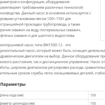
араметров и конфигурация, оборудование
довлетворяет требованиям различных технологий
роизводства. Данный насос в основном используется с
уровыми установками весом 100т-150т для
естраншейной прокладки трубопровода, а также
урения скважин на воду, геотермальных скважин,
ефтяных скважин и для шахтного водоотлива.
рехпоршневой насос типа BW1500-12 - это
оризонтальный насос, который может быть оснащен дизельным
идравлическим двигателем на выбор. Данное оборудование про
лизкого расстояния, так и дистанционное управление. Насос о
аботы, широким диапазоном регулировки расхода, сравнитель
лительным сроком службы легко изнашиваемых деталей, стаби
Параметры
Длина хода (мм)
150
Диаметр цилиндра (мм)
150