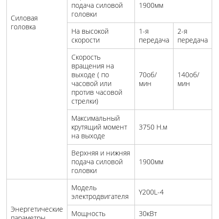
подача силовой
1900мм
головки
Силовая
головка
На высокой
1-я
2-я
скорости
передача
передача
Скорость
вращения на
выходе ( по
70об/
140об/
часовой или
мин
мин
против часовой
стрелки)
Максимальный
крутящий момент
3750 Н.м
на выходе
Верхняя и нижняя
подача силовой
1900мм
головки
Модель
Y200L-4
электродвигателя
Энергетические
Мощность
30кВт
параметры