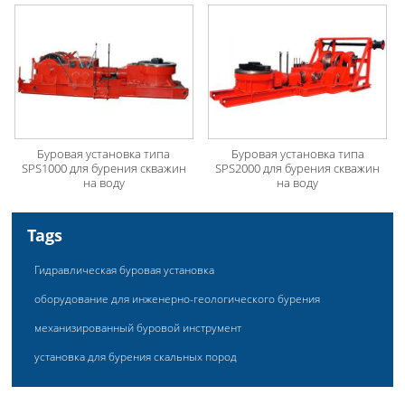
Буровая установка типа
Буровая установка типа
SPS1000 для бурения скважин
SPS2000 для бурения скважин
на воду
на воду
Tags
Гидравлическая буровая установка
оборудование для инженерно-геологического бурения
механизированный буровой инструмент
установка для бурения скальных пород