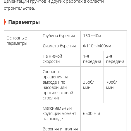
цементации грунтов и других работах в области
строительства.
Параметры
Глубина бурения
150 ~40м
Основные
параметры
Диаметр бурения
Φ110~Φ400мм
На низкой
1-я
2-я
скорости
передача
передача
Скорость
вращения на
выходе ( по
35об/
70об/
часовой или
мин
мин
против часовой
стрелки)
Максимальный
крутящий момент
6500 Н.м
на выходе
Верхняя и нижняя