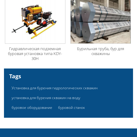
Гидравлическая подземная
Бурильная труба, бур для
буровая установка типа KDY-
скважины
30H
Tags
Установка для бурения гидрологических скважин
установка для бурения скважин на воду
буровое оборудование
буровой станок