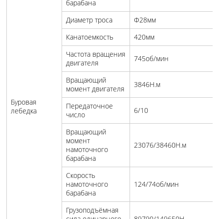
барабана
Диаметр троса
Φ28мм
Канатоемкость
420мм
Частота вращения
745об/мин
двигателя
Вращающий
3846Н.м
момент двигателя
Буровая
Передаточное
6/10
лебедка
число
Вращающий
момент
23076/38460Н.м
намоточного
барабана
Скорость
намоточного
124/74об/мин
барабана
Грузоподъёмная
сила одинарного
89790/149650Н