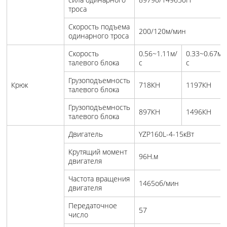
троса
Скорость подъема
200/120м/мин
одинарного троса
Скорость
0.56~1.11м/
0.33~0.67м/
талевого блока
с
с
Грузоподъемность
Крюк
718КН
1197КН
талевого блока
Грузоподъемность
897КН
1496КН
талевого блока
Двигатель
YZP160L-4-15кВт
Крутящий момент
96Н.м
двигателя
Частота вращения
1465об/мин
двигателя
Передаточное
57
число