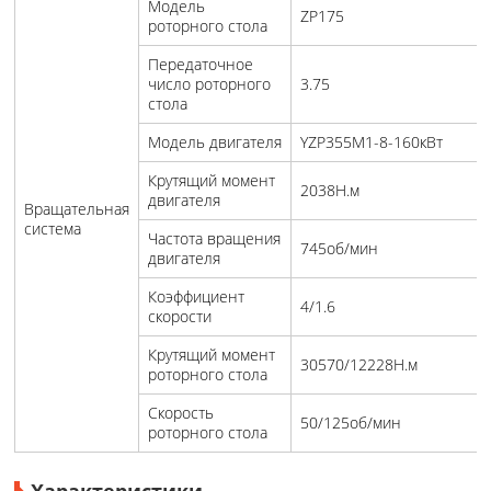
Модель
ZP175
роторного стола
Передаточное
число роторного
3.75
стола
Модель двигателя
YZP355M1-8-160кВт
Крутящий момент
2038Н.м
двигателя
Вращательная
система
Частота вращения
745об/мин
двигателя
Коэффициент
4/1.6
скорости
Крутящий момент
30570/12228Н.м
роторного стола
Скорость
50/125об/мин
роторного стола
Характеристики