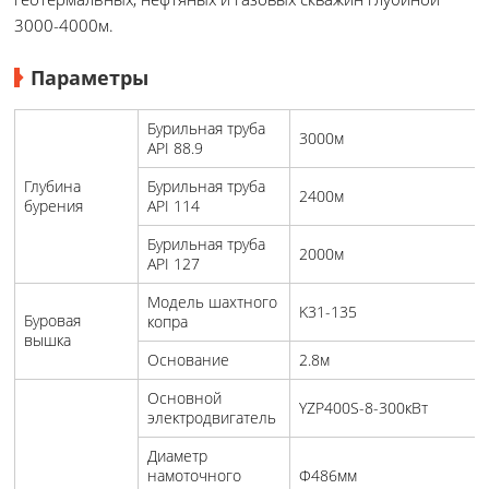
3000-4000м.
Параметры
Бурильная труба
3000м
API 88.9
Глубина
Бурильная труба
2400м
бурения
API 114
Бурильная труба
2000м
API 127
Модель шахтного
K31-135
Буровая
копра
вышка
Основание
2.8м
Основной
YZP400S-8-300кВт
электродвигатель
Диаметр
намоточного
Φ486мм