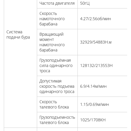
Частота двигателя
50гЦ
Скорость
намоточного
4.27/2.56об/мин
барабана
Система
Вращающий
подачи бура
момент
32929/54883Н.м
намоточного
барабана
Грузоподъёмная
сила одинарного
128132/213553Н
троса
Допустимая
скорость подъема
6.9/4.14м/мин
одинарного троса
Скорость
1.15/0.69м/мин
талевого блока
Грузоподъемность
1025/1708КН
талевого блока