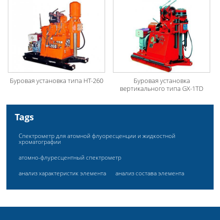
Буровая установка типа HT-260
Буровая установка
вертикального типа GX-1TD
Tags
Спектрометр для атомной флуоресценции и жидкостной
хроматографии
атомно-флуресцентный спектрометр
анализ характеристик элемента
анализ состава элемента