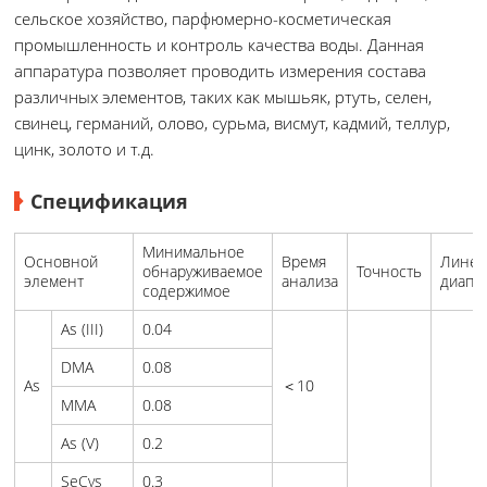
сельское хозяйство, парфюмерно-косметическая
промышленность и контроль качества воды. Данная
аппаратура позволяет проводить измерения состава
различных элементов, таких как мышьяк, ртуть, селен,
свинец, германий, олово, сурьма, висмут, кадмий, теллур,
цинк, золото и т.д.
Спецификация
Минимальное
Основной
Время
Лине
обнаруживаемое
Точность
элемент
анализа
диапа
содержимое
As (III)
0.04
DMA
0.08
As
＜10
MMA
0.08
As (V)
0.2
SeCys
0.3