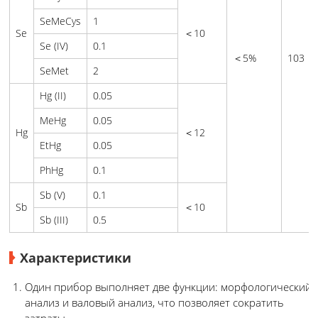
SeMeCys
1
Se
＜10
Se (IV)
0.1
＜5%
103
SeMet
2
Hg (II)
0.05
MeHg
0.05
Hg
＜12
EtHg
0.05
PhHg
0.1
Sb (V)
0.1
Sb
＜10
Sb (III)
0.5
Характеристики
Один прибор выполняет две функции: морфологический
анализ и валовый анализ, что позволяет сократить