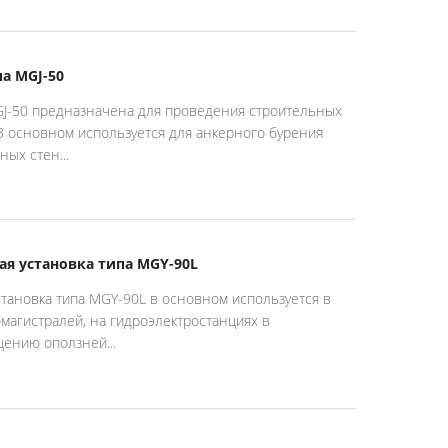
а MGJ-50
GJ-50 предназначена для проведения строительных
В основном используется для анкерного бурения
ых стен...
ая установка типа MGY-90L
становка типа MGY-90L в основном используется в
омагистралей, на гидроэлектростанциях в
ению оползней...