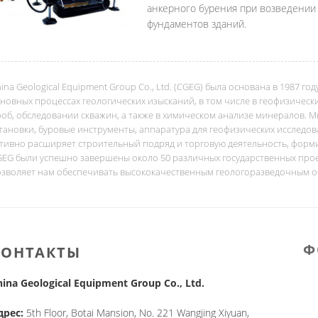
анкерного бурения при возведении
фундаментов зданий.
ina Geological Equipment Group Co., Ltd. (CGEG) была основана в 1987 г
новных процессах геологических изысканий, в том числе в геофизическ
об, обследовании скважин, а также в химическом анализе минералов. 
тановки, буровые инструменты, аппаратура для геофизических исследов
ктивно расширяет строительный подряд и торговую деятельность, фор
EG были успешно завершены около 50 различных государственных прое
озволяет нам обеспечивать высококачественным геологоразведочным о
Ф
КОНТАКТЫ
hina Geological Equipment Group Co., Ltd.
дрес:
5th Floor, Botai Mansion, No. 221 Wangjing Xiyuan,