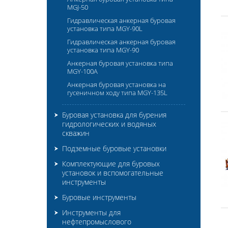
MGJ-50
Гидравлическая анкерная буровая
установка типа MGY-90L
Гидравлическая анкерная буровая
установка типа MGY-90
Анкерная буровая установка типа
MGY-100A
Анкерная буровая установка на
гусеничном ходу типа MGY-135L
Буровая установка для бурения
гидрологических и водяных
скважин
Подземные буровые установки
Комплектующие для буровых
установок и вспомогательные
инструменты
Буровые инструменты
Инструменты для
нефтепромыслового