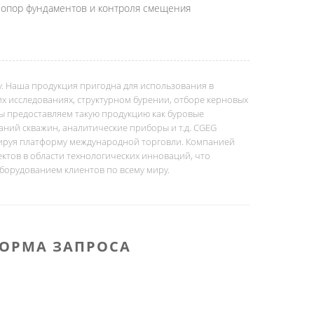
 опор фундаментов и контроля смещения
оду. Наша продукция пригодна для использования в
их исследованиях, структурном бурении, отборе керновых
Мы предоставляем такую продукцию как буровые
аний скважин, аналитические приборы и т.д. CGEG
мируя платформу международной торговли. Компанией
ктов в области технологических инноваций, что
борудованием клиентов по всему миру.
ОРМА ЗАПРОСА