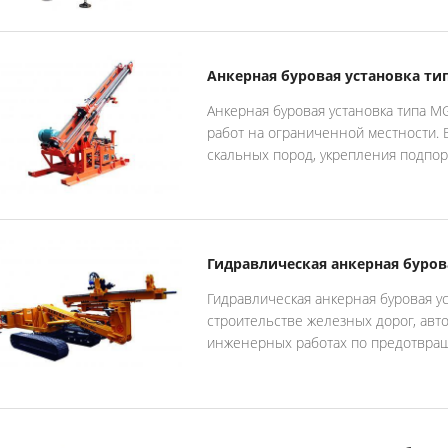
Анкерная буровая установка тип
Анкерная буровая установка типа M
работ на ограниченной местности. 
скальных пород, укрепления подпорн
Гидравлическая анкерная буров
Гидравлическая анкерная буровая у
строительстве железных дорог, авт
инженерных работах по предотвращ