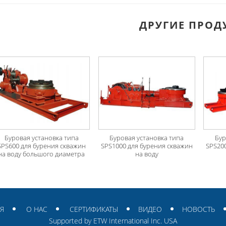
ДРУГИЕ ПРОД
Буровая установка типа
Буровая установка типа
Бур
SPS600 для бурения скважин
SPS1000 для бурения скважин
SPS20
на воду большого диаметра
на воду
Я
О НАС
СЕРТИФИКАТЫ
ВИДЕО
НОВОСТЬ
Supported by ETW International Inc. USA