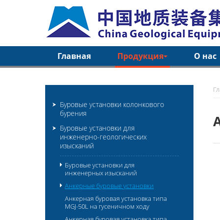
Главная
Продукция
О нас
Г
Буровые установки колонкового
бурения
Буровые установки для
инженерно-геологических
изысканий
Буровые установки для
инженерных изысканий
Анкерные буровые установки
Анкерная буровая установка типа
MGJ-50L на гусеничном ходу
Анкерная буровая установка типа