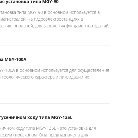
ая установка типа MGY-90
становка типа MGY-90 в основном используется в
омагистралей, на гидроэлектростанциях в
ению оползней, для заложения фундаментов зданий,
па MGY-100A
GY-100A в основном используется для осуществления
геологического характера и ликвидации их
 гусеничном ходу типа MGY-135L
ничном ходу типа MGY-135L - это установка для
еским гироскопом. Она предназначена для