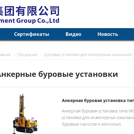
Сертификаты
Видео
Новость
лавная
Продукция
Буровые установки для инженерных изысканий
Анкерные буровые установки
Анкерная буровая установка тип
Анкерная буровая установка типа MG
установка для инженерных изыскан
буровым насосом и консолью.