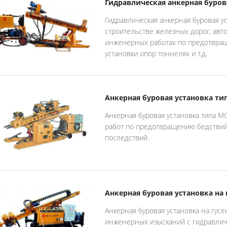
Гидравлическая анкерная буров
Гидравлическая анкерная буровая у
строительстве железных дорог, авт
инженерных работах по предотвращ
установки опор тоннелях и т.д.
Анкерная буровая установка ти
Анкерная буровая установка типа M
работ по предотвращению бедствий 
последствий.
Анкерная буровая установка на
Анкерная буровая установка на гусе
инженерных изысканий с гидравлич