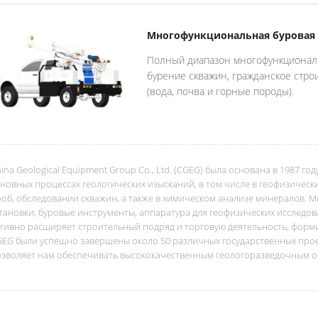
Многофункциональная буровая 
Полный диапазон многофункциональ
бурение скважин, гражданское стро
(вода, почва и горные породы).
ina Geological Equipment Group Co., Ltd. (CGEG) была основана в 1987 г
новных процессах геологических изысканий, в том числе в геофизическ
об, обследовании скважин, а также в химическом анализе минералов. 
тановки, буровые инструменты, аппаратура для геофизических исследов
ктивно расширяет строительный подряд и торговую деятельность, фор
EG были успешно завершены около 50 различных государственных прое
озволяет нам обеспечивать высококачественным геологоразведочным о