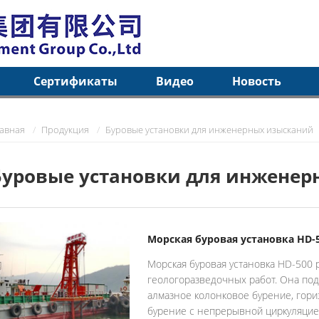
Сертификаты
Видео
Новость
лавная
Продукция
Буровые установки для инженерных изысканий
Буровые установки для инженер
Морская буровая установка HD-
Морская буровая установка HD-500 
геологоразведочных работ. Она под
алмазное колонковое бурение, гор
бурение с непрерывной циркуляцией