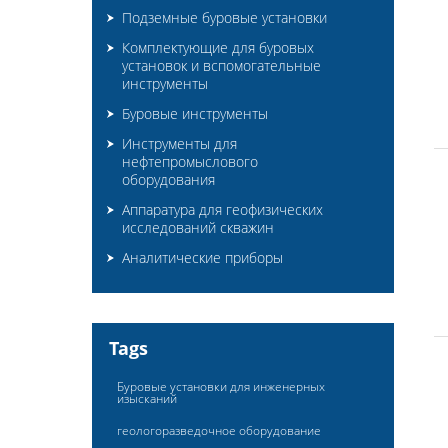
Подземные буровые установки
Комплектующие для буровых
установок и вспомогательные
инструменты
Буровые инструменты
Инструменты для
нефтепромыслового
оборудования
Аппаратура для геофизических
исследований скважин
Аналитические приборы
Tags
Буровые установки для инженерных
изысканий
геологоразведочное оборудование