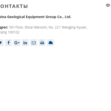
Ф
КОНТАКТЫ
hina Geological Equipment Group Co., Ltd.
дрес:
5th Floor, Botai Mansion, No. 221 Wangjing Xiyuan,
ijing 100102