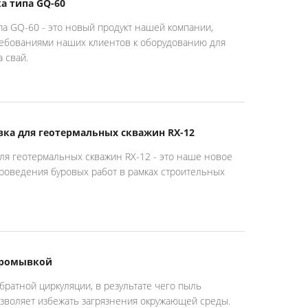
а типа GQ-60
па GQ-60 - это новый продукт нашей компании,
ребованиями наших клиентов к оборудованию для
 свай.
вка для геотермальных скважин RX-12
для геотермальных скважин RX-12 - это наше новое
роведения буровых работ в рамках строительных
 промывкой
братной циркуляции, в результате чего пыль
озволяет избежать загрязнения окружающей среды.