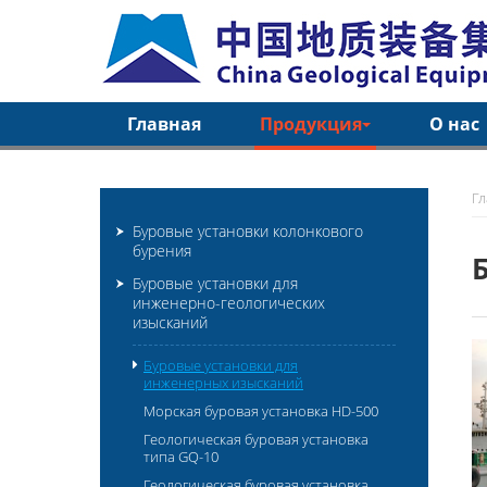
Главная
Продукция
О нас
Г
Буровые установки колонкового
бурения
Буровые установки для
инженерно-геологических
изысканий
Буровые установки для
инженерных изысканий
Морская буровая установка HD-500
Геологическая буровая установка
типа GQ-10
Геологическая буровая установка