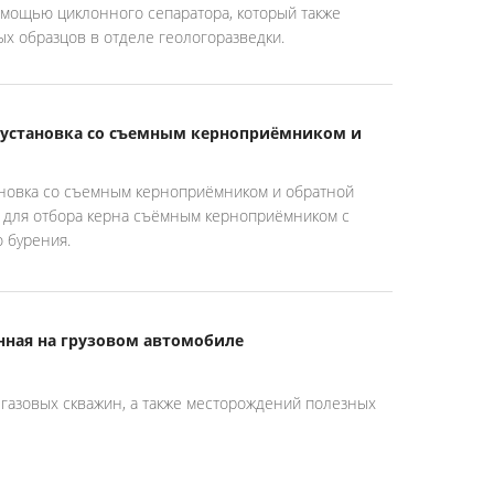
омощью циклонного сепаратора, который также
ых образцов в отделе геологоразведки.
 установка со съемным керноприёмником и
новка со съемным керноприёмником и обратной
 для отбора керна съёмным керноприёмником с
 бурения.
нная на грузовом автомобиле
 газовых скважин, а также месторождений полезных