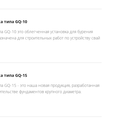
а типа GQ-10
па GQ-10 это облегченная установка для бурения
значена для строительных работ по устройству свай
а типа GQ-15
па GQ-15 - это наша новая продукция, разработанная
ительстве фундаментов крупного диаметра.