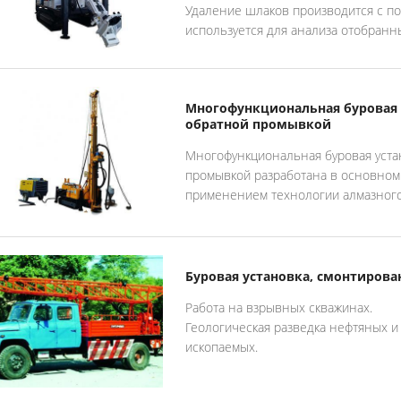
Удаление шлаков производится с п
используется для анализа отобранн
Многофункциональная буровая
обратной промывкой
Многофункциональная буровая уста
промывкой разработана в основном
применением технологии алмазного
Буровая установка, смонтирова
Работа на взрывных скважинах.
Геологическая разведка нефтяных и
ископаемых.