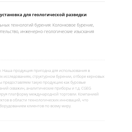
установка для геологической разведки
ных технологий бурения: Колонковое бурение,
ительство, инженерно-геологические изыскания
оду. Наша продукция пригодна для использования в
их исследованиях, структурном бурении, отборе керновых
Мы предоставляем такую продукцию как буровые
аний скважин, аналитические приборы и т.д. CGEG
мируя платформу международной торговли. Компанией
ктов в области технологических инноваций, что
борудованием клиентов по всему миру.