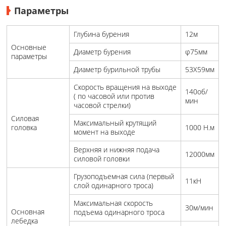
Параметры
Глубина бурения
12м
Основные
Диаметр бурения
φ75мм
параметры
Диаметр бурильной трубы
53X59мм
Скорость вращения на выходе
140об/
( по часовой или против
мин
часовой стрелки)
Силовая
Максимальный крутящий
головка
1000 Н.м
момент на выходе
Верхняя и нижняя подача
12000мм
силовой головки
Грузоподъемная сила (первый
11кН
слой одинарного троса)
Максимальная скорость
30м/мин
Основная
подъема одинарного троса
лебедка