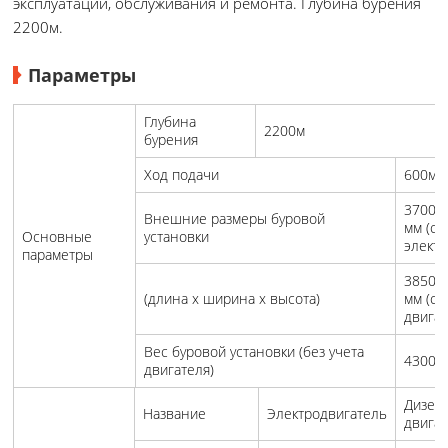
эксплуатации, обслуживания и ремонта. Глубина бурения
2200м.
Параметры
Глубина
2200м
бурения
Ход подачи
600мм
3700×
Внешние размеры буровой
мм (с
Основные
установки
элект
параметры
3850×
(длина x ширина x высота)
мм (с
двига
Вес буровой установки (без учета
4300 к
двигателя)
Дизел
Название
Электродвигатель
двига