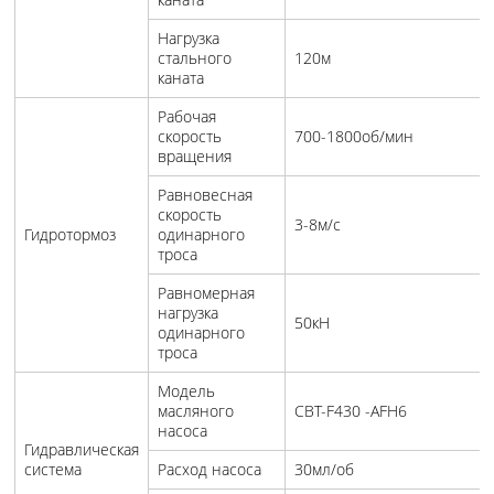
Нагрузка
стального
120м
каната
Рабочая
скорость
700-1800об/мин
вращения
Равновесная
скорость
3-8м/с
Гидротормоз
одинарного
троса
Равномерная
нагрузка
50кН
одинарного
троса
Модель
масляного
CBT-F430 -AFH6
насоса
Гидравлическая
система
Расход насоса
30мл/об