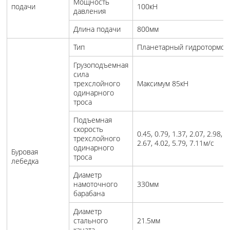
Мощность
подачи
100кН
давления
Длина подачи
800мм
Тип
Планетарный гидротормоз
Грузоподъемная
сила
трехслойного
Максимум 85кН
одинарного
троса
Подъемная
скорость
0.45, 0.79, 1.37, 2.07, 2.98, 3
трехслойного
2.67, 4.02, 5.79, 7.11м/с
одинарного
Буровая
троса
лебедка
Диаметр
намоточного
330мм
барабана
Диаметр
стального
21.5мм
каната