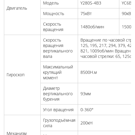
Модель
Y280S-4B3
YC6B1
Двигатель
Мощность
75кВт
90кВт
Скорость
1480об/мин
1500о
вращения
Скорость
Вращение по часовой стрел
вращения
125, 195, 217, 294, 379, 423
вертикального
821, 1009об/мин Вращение
вала
часовой стрелки: 65, 125о
Максимальный
крутящий
8500Н.м
Гироскоп
момент
Диаметр
вертикального
93мм
бурения
Угол вращения
0-360°
Грузоподъёмная
200кН
сила
Механизм