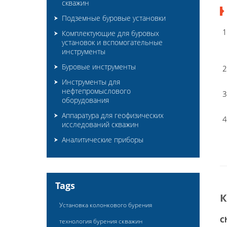
скважин
Подземные буровые установки
Комплектующие для буровых
установок и вспомогательные
инструменты
Буровые инструменты
Инструменты для
нефтепромыслового
оборудования
Аппаратура для геофизических
исследований скважин
Аналитические приборы
Tags
Установка колонкового бурения
C
технология бурения скважин