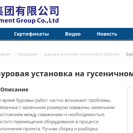
Сертификаты
Видео
Новость
лавная
Продукция
Буровые установки колонкового бурения
Бур
Буровая установка на гусеничном
Описание
о время буровых работ частно возникают проблемы,
вязанные с маленьким размером скважины, маленьким
асстоянием между скважинами и необходимостью
астого перемещения оборудования в процессе
ыполнения проекта. Ручная сборка и разборка