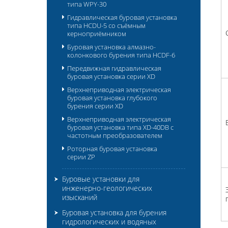
типа WPY-30
Гидравлическая буровая установка
типа HCDU-5 со съёмным
керноприёмником
Буровая установка алмазно-
колонкового бурения типа HCDF-6
Передвижная гидравлическая
буровая установка серии XD
Верхнеприводная электрическая
буровая установка глубокого
бурения серии XD
Верхнеприводная электрическая
буровая установка типа XD-40DB с
частотным преобразователем
Роторная буровая установка
серии ZP
Буровые установки для
инженерно-геологических
изысканий
Буровая установка для бурения
гидрологических и водяных