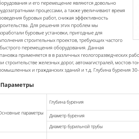
борудования и его перемещение являются довольно
рудозатратными процессами, а также увеличивают время
роведения буровых работ, снижая эффективность
троительства. Для решения этих проблем мы
азработали буровые установки, пригодные для
ыполнения строительных проектов, требующих частого
 быстрого перемещения оборудования. Данная
становка применяется в в различных геологоразведческих раб
ри строительстве железных дорог, автомагистралей, мостов-то
ромышленных и гражданских зданий и т.д. Глубина бурения 30
Параметры
Глубина бурения
Основные параметры
Диаметр бурения
Диаметр бурильной трубы