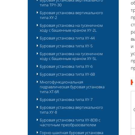
Буровая установка вертикального
о
типа TPY-30
т
Буровая установка вертикального
п
типа XY-2
с
Буровая установка на гусеничном
ходу с башенным краном XY-2L
р
Буровая установка типа XY-44
в
Буровая установка типа XY-5
и
у
Буровая установка на гусеничном
ходу с башенным краном XY-5L
п
Буровая установка типа XY-6
п
Буровая установка типа XY-6B
Многофункциональная
гидравлическая буровая установка
типа XT-6R
Буровая установка типа XY-7
Буровая установка вертикального
типа XY-8
Буровая установка типа XY-8DB с
частотным преобразователем
Горно-шахтная буровая установка