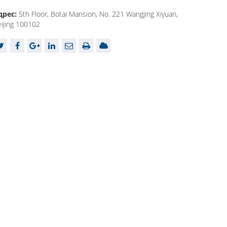
дрес:
5th Floor, Botai Mansion, No. 221 Wangjing Xiyuan,
ijing 100102