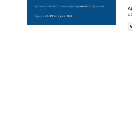
установка геолого-разведочного бурения
А
Be
буровые инструменты