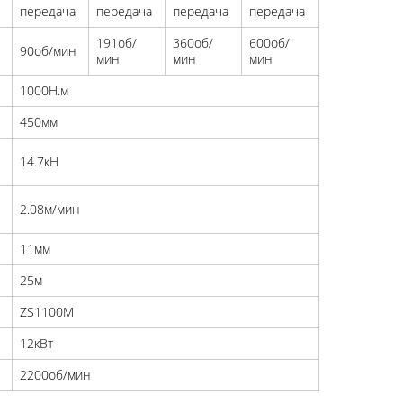
передача
передача
передача
передача
191об/
360об/
600об/
90об/мин
мин
мин
мин
е
1000Н.м
450мм
14.7кН
2.08м/мин
11мм
25м
ZS1100M
12кВт
2200об/мин