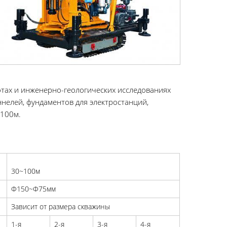
отах и инженерно-геологических исследованиях
ннелей, фундаментов для электростанций,
-100м.
30~100м
Φ150~Φ75мм
Зависит от размера скважины
1-я
2-я
3-я
4-я