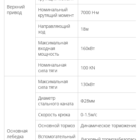
Верхний
Номинальный
привод
7000 Н·м
крутящий момент
Направляющий
18м
ход
Максимальная
входная
160кВт
мощность
Номинальная
100 KN
сила тяги
Максимальная
130кВт
сила тяги
Диаметр
Φ28мм
стального каната
Скорость крюка
0-1.5м/с
Основной тормоз
Динамическое торможение
Основная
лебедка
Вспомогательный
Дисковый тормоз+безопасн