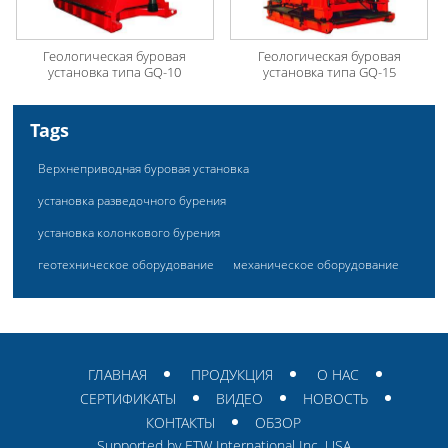
Геологическая буровая
Геологическая буровая
установка типа GQ-10
установка типа GQ-15
Tags
Верхнеприводная буровая установка
установка разведочного бурения
установка колонкового бурения
геотехническое оборудование
механическое оборудование
ГЛАВНАЯ
ПРОДУКЦИЯ
О НАС
СЕРТИФИКАТЫ
ВИДЕО
НОВОСТЬ
КОНТАКТЫ
ОБЗОР
Supported by ETW International Inc. USA