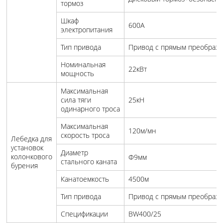
тормоз
Шкаф
600A
электропитания
Тип привода
Привод с прямым преобразо
Номинальная
22кВт
мощность
Максимальная
сила тяги
25кН
одинарного троса
Максимальная
120м/мн
скорость троса
Лебедка для
установок
Диаметр
колонкового
Φ9мм
стального каната
бурения
Канатоемкость
4500м
Тип привода
Привод с прямым преобразо
Спецификации
BW400/25