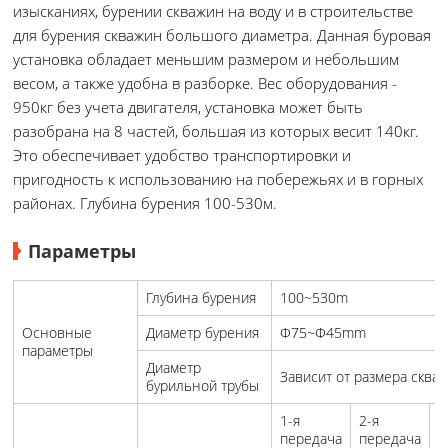
изысканиях, бурении скважин на воду и в строительстве
для бурения скважин большого диаметра. Данная буровая
установка обладает меньшим размером и небольшим
весом, а также удобна в разборке. Вес оборудования -
950кг без учета двигателя, установка может быть
разобрана на 8 частей, большая из которых весит 140кг.
Это обеспечивает удобство транспортировки и
пригодность к использованию на побережьях и в горных
районах. Глубина бурения 100-530м.
Параметры
Глубина бурения
100~530m
Основные
Диаметр бурения
Φ75~Φ45mm
параметры
Диаметр
Зависит от размера сква
бурильной трубы
1-я
2-я
3
передача
передача
п