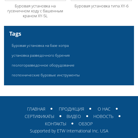
Буровая установка на
Буровая установка типа XY-6
гусеничном ходу с башенным
краном XY-5L
Tags
Буровая установка на базе копра
установка разведочного бурения
геологоразведочное оборудование
геотехнические буровые инструменты
ГЛАВНАЯ
ПРОДУКЦИЯ
О НАС
СЕРТИФИКАТЫ
ВИДЕО
НОВОСТЬ
КОНТАКТЫ
ОБЗОР
Supported by ETW International Inc. USA