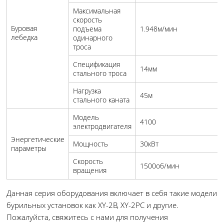
Максимальная
скорость
Буровая
подъема
1.948м/мин
лебедка
одинарного
троса
Спецификация
14мм
стального троса
Нагрузка
45м
стального каната
Модель
4100
электродвигателя
Энергетические
Мощность
30кВт
параметры
Скорость
1500об/мин
вращения
Данная серия оборудования включает в себя такие модели
бурильных установок как XY-2B, XY-2PC и другие.
Пожалуйста, свяжитесь с нами для получения