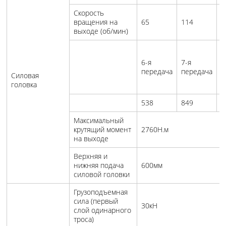
Скорость
вращения на
65
114
1
выходе (об/мин)
6-я
7-я
8
передача
передача
п
Силовая
головка
538
849
1
Максимальный
крутящий момент
2760Н.м
на выходе
Верхняя и
нижняя подача
600мм
силовой головки
Грузоподъемная
сила (первый
30кН
слой одинарного
троса)