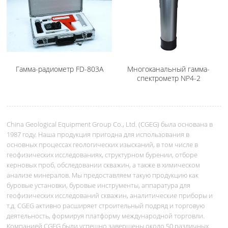
Гамма-радиометр FD-803A
Многоканальный гамма-
спектрометр NP4-2
China Geological Equipment Group Co., Ltd. (CGEG) была основана в
1987 году. Наша продукция пригодна для использования в
основных процессах геологических изысканий, в том числе в
геофизических исследованиях, структурном бурении, отборе
керновых проб, обследовании скважин, а также в химическом
анализе минералов. Мы предоставляем такую продукцию как
буровые установки, буровые инструменты, аппаратура для
геофизических исследований скважин, аналитические приборы и
т.д. CGEG активно расширяет строительный подряд и торговую
деятельность, формируя платформу международной торговли.
Компанией CGEG были успешно завершены около 50 различных