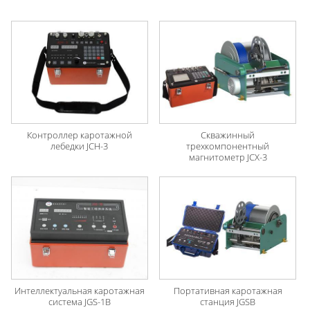
Контроллер каротажной
Скважинный
лебедки JCH-3
трехкомпонентный
магнитометр JCX-3
Интеллектуальная каротажная
Портативная каротажная
система JGS-1B
станция JGSB