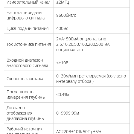
Измерительный канал
≤2МГц
Частота передачи
9600бит/с
цифрового сигнала
Цикл подачи питания
400мс
2мA~500мA опционально
Ток источника питания
2,5,10,20,50,100,200,500 мA
опционально
Входной диапазон
≤±10В
аналогового сигнала
0~30м/мин регклируемая (согласно
Скорость каротажа
интервалу отбора )
Погрешность
≤0.4‰
измерения глубины
Диапазон
отображения
0~9999.99м
диапазона глубины
Рабочий источник
AC220В±10% 50Гц ±5%