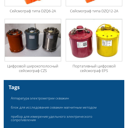
Сейсмограф типа DZQ6-2A
Сейсмограф типа DZQ12-2A
Цифровой широкополосный
Портативный цифровой
сейсмограф CZS
сейсмограф EPS
Tags
Аппаратура электрометрии скважин
блок для исследования скважин магнитным методом
прибор для измерения удельного электрического
сопротивления