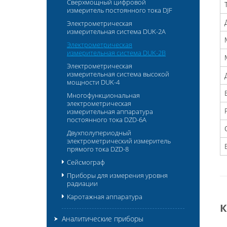
Сверхмощный цифровой
измеритель постоянного тока DJF
Электрометрическая
измерительная система DUK-2A
Электрометрическая
измерительная система DUK-2B
Электрометрическая
измерительная система высокой
мощности DUK-4
Многофункциональная
электрометрическая
измерительная аппаратура
постоянного тока DZD-6A
Двухполупериодный
электрометрический измеритель
прямого тока DZD-8
Сейсмограф
Приборы для измерения уровня
радиации
Каротажная аппаратура
Аналитические приборы