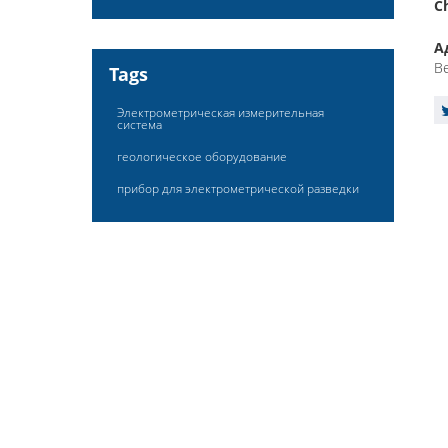
C
А
Be
Tags
Электрометрическая измерительная
система
геологическое оборудование
прибор для электрометрической разведки