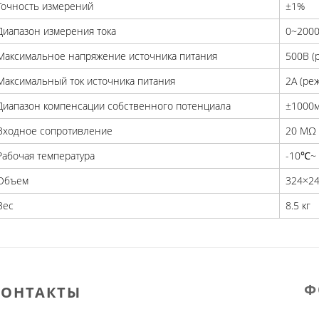
Точность измерений
±1%
Диапазон измерения тока
0~2000
Максимальное напряжение источника питания
500В (
Максимальный ток источника питания
2A (ре
Диапазон компенсации собственного потенциала
±1000
Входное сопротивление
20 MΩ
Рабочая температура
-10℃~
Объем
324×2
Вес
8.5 кг
Ф
КОНТАКТЫ