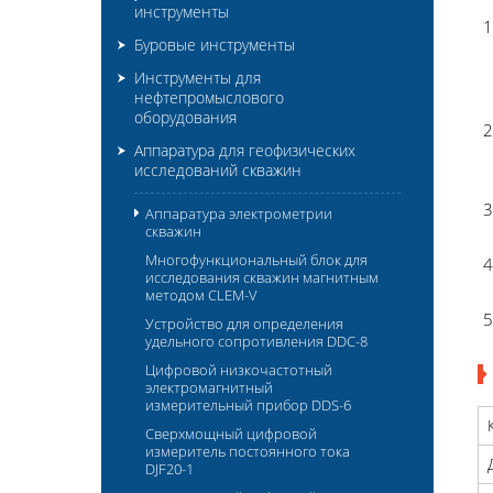
инструменты
Буровые инструменты
Инструменты для
нефтепромыслового
оборудования
Аппаратура для геофизических
исследований скважин
Аппаратура электрометрии
скважин
Многофункциональный блок для
исследования скважин магнитным
методом CLEM-V
Устройство для определения
удельного сопротивления DDC-8
Цифровой низкочастотный
электромагнитный
измерительный прибор DDS-6
Сверхмощный цифровой
измеритель постоянного тока
DJF20-1