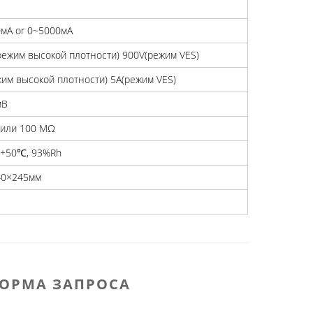
мA or 0~5000мA
режим высокой плотности) 900V(режим VES)
жим высокой плотности) 5A(режим VES)
мВ
 или 100 MΩ
 +50℃, 93%Rh
40×245мм
ОРМА ЗАПРОСА