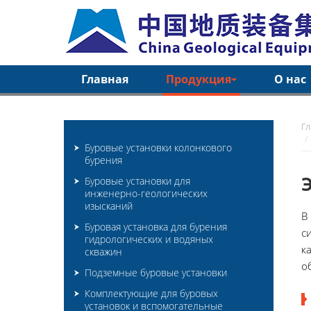
Главная
Продукция
О нас
Г
Буровые установки колонкового
бурения
Буровые установки для
инженерно-геологических
изысканий
В
Буровая установка для бурения
с
гидрологических и водяных
к
скважин
о
Подземные буровые установки
Комплектующие для буровых
установок и вспомогательные