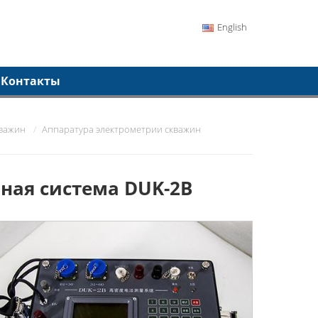
English
Контакты
кважин
Аппаратура электрометрии скважин
ная система DUK-2B