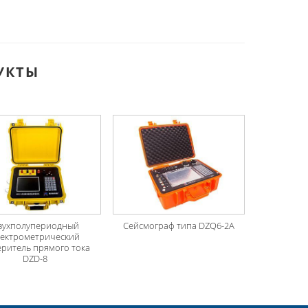
УКТЫ
вухполупериодный
Сейсмограф типа DZQ6-2A
лектрометрический
ритель прямого тока
DZD-8