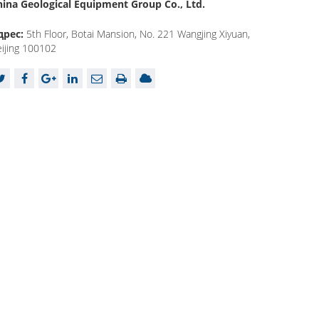
hina Geological Equipment Group Co., Ltd.
дрес:
5th Floor, Botai Mansion, No. 221 Wangjing Xiyuan,
ijing 100102