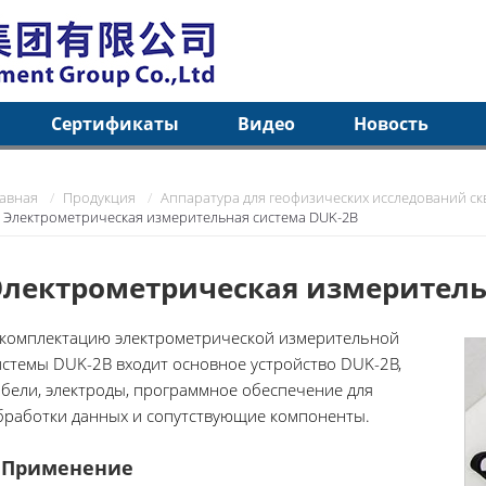
Сертификаты
Видео
Новость
лавная
Продукция
Аппаратура для геофизических исследований с
Электрометрическая измерительная система DUK-2B
Электрометрическая измеритель
 комплектацию электрометрической измерительной
истемы DUK-2B входит основное устройство DUK-2B,
абели, электроды, программное обеспечение для
бработки данных и сопутствующие компоненты.
Применение