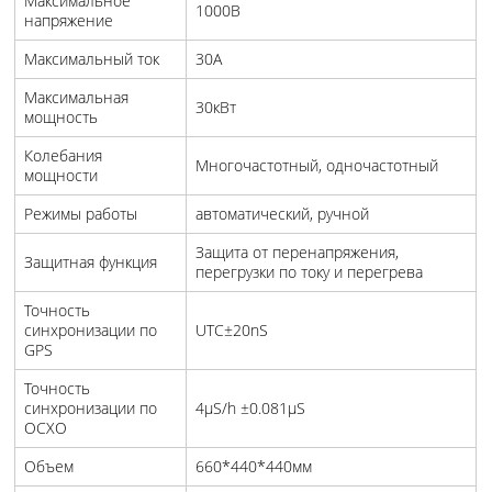
Максимальное
1000В
напряжение
Максимальный ток
30A
Максимальная
30кВт
мощность
Колебания
Многочастотный, одночастотный
мощности
Режимы работы
автоматический, ручной
Защита от перенапряжения,
Защитная функция
перегрузки по току и перегрева
Точность
синхронизации по
UTC±20nS
GPS
Точность
синхронизации по
4μS/h ±0.081μS
OCXO
Объем
660*440*440мм