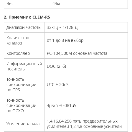
Вес
43кг
2. Приемник CLEM-R5
Диапазон частоты
32kГц ~ 1/128Гц
Количество
от 1 до 8 на выбор
каналов
Контроллер
PC-104,300M основная частота
Информационный
DOC (2Гб)
носитель
Точность
синхронизации
UTC ± 20nS
по GPS
Точность
синхронизации
4μS/h ±0.081μS
по OCXO
1,4,16,64,256 пять предварительных
Усиление канала
усилителей 1,2,4,8 основные усиители