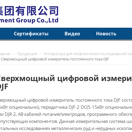
Сертификаты
Видео
Новость
лавная
Продукция
Аппаратура для геофизических исследований с
Сверхмощный цифровой измеритель постоянного тока DJF
Сверхмощный цифровой измерит
DJF
верхмощный цифровой измеритель постоянного тока DJF состо
5кВт опционально), передатчика DJF-2 DC(5-15кВт опционально
ли DJR-2, AB кабелей питания/электродов, программного обесп
опутствующих компонентов. Данная измерительная система ш
етальных исследованиях металлических руд и нерудных ископае