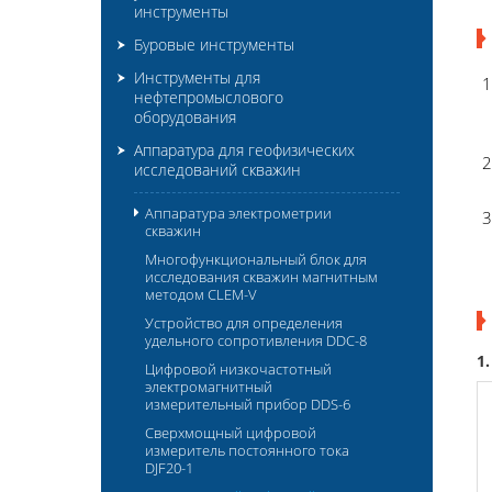
инструменты
Буровые инструменты
Инструменты для
нефтепромыслового
оборудования
Аппаратура для геофизических
исследований скважин
Аппаратура электрометрии
скважин
Многофункциональный блок для
исследования скважин магнитным
методом CLEM-V
Устройство для определения
удельного сопротивления DDC-8
1
Цифровой низкочастотный
электромагнитный
измерительный прибор DDS-6
Сверхмощный цифровой
измеритель постоянного тока
DJF20-1