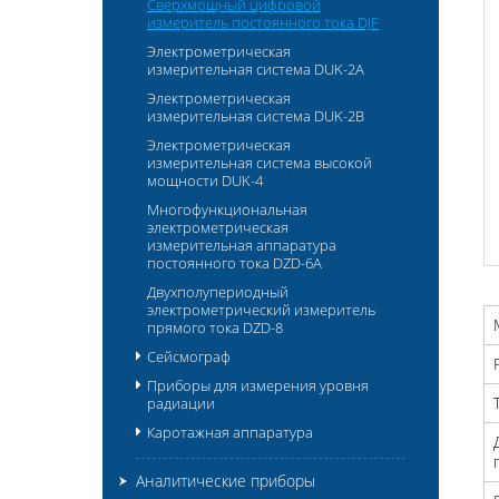
Сверхмощный цифровой
измеритель постоянного тока DJF
Электрометрическая
измерительная система DUK-2A
Электрометрическая
измерительная система DUK-2B
Электрометрическая
измерительная система высокой
мощности DUK-4
Многофункциональная
электрометрическая
измерительная аппаратура
постоянного тока DZD-6A
Двухполупериодный
электрометрический измеритель
прямого тока DZD-8
Сейсмограф
Приборы для измерения уровня
радиации
Каротажная аппаратура
Аналитические приборы