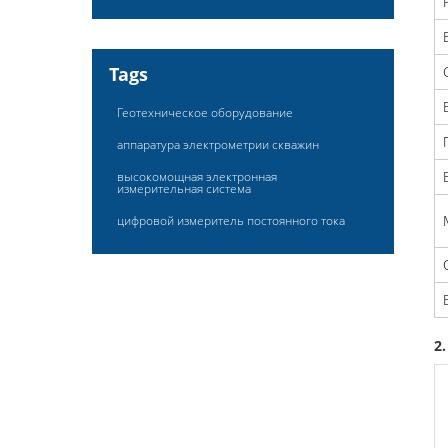
Tags
Геотехническое оборудование
аппаратура электрометрии скважин
высокомощная электронная
измерительная система
цифровой измеритель постоянного тока
2