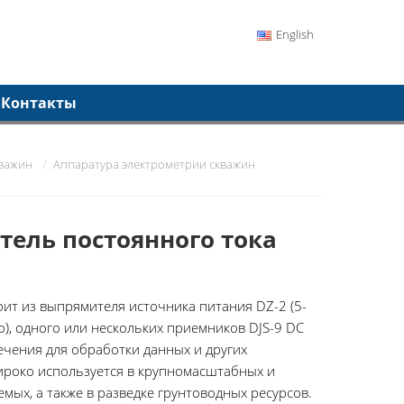
English
Контакты
кважин
Аппаратура электрометрии скважин
ель постоянного тока
ит из выпрямителя источника питания DZ-2 (5-
), одного или нескольких приемников DJS-9 DC
ечения для обработки данных и других
ироко используется в крупномасштабных и
мых, а также в разведке грунтоводных ресурсов.