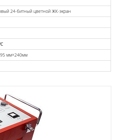
вый 24-битный цветной ЖК-экран
б
0℃
×95 мм×240мм