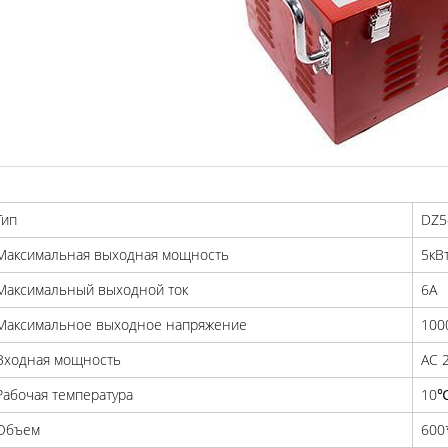
Тип
DZ5
Максимальная выходная мощность
5кВ
Максимальный выходной ток
6A
Максимальное выходное напряжение
100
Входная мощность
AC 
Рабочая температура
10℃
Объем
600