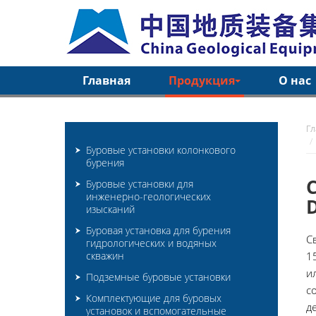
Главная
Продукция
О нас
Г
Буровые установки колонкового
бурения
Буровые установки для
инженерно-геологических
изысканий
Буровая установка для бурения
С
гидрологических и водяных
скважин
1
и
Подземные буровые установки
с
Комплектующие для буровых
д
установок и вспомогательные