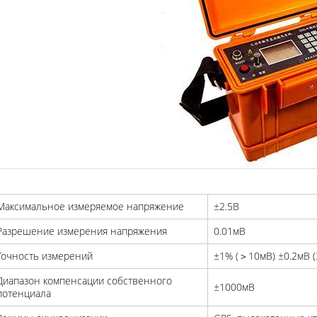
Максимальное измеряемое напряжение
±2.5В
Разрешение измерения напряжения
0.01мВ
Точность измерений
±1% (＞10мВ) ±0.2мВ 
Диапазон компенсации собственного
±1000мВ
потенциала