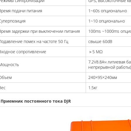
Режимы синхронизации
GPS, высокоточные к
Время подачи питания
1~60s опционально
Суперпозиция
1~10 опционально
Время задержки при выключении питания
100ms ~1000ms опци
Подавление помех на частоте 50 Гц
свыше 60dB
Входное сопротивление
＞5 MΩ
7.2V8.8Aч литиевая б
Мощность
непрерывной работы
Объем
240×95×240мм
Вес
1.5кг
. Приемник постоянного тока DJR