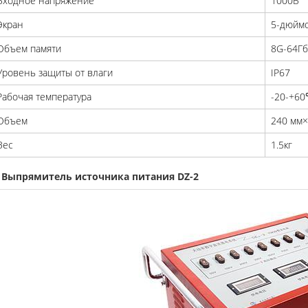
Входное напряжение
1000В
Экран
5-дюймо
Объем памяти
8G-64Г
Уровень защиты от влаги
IP67
Рабочая температура
-20-+6
Объем
240 мм
Вес
1.5кг
. Выпрямитель источника питания DZ-2