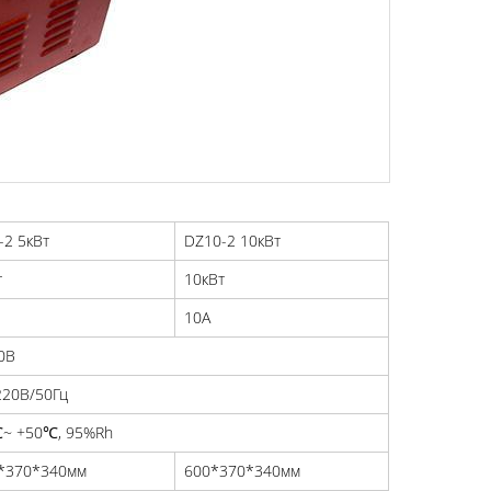
-2 5кВт
DZ10-2 10кВт
т
10кВт
10A
0В
220В/50Гц
~ +50℃, 95%Rh
*370*340мм
600*370*340мм