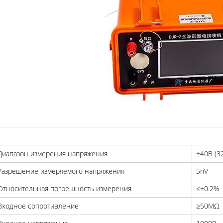
Диапазон измерения напряжения
±40В (3
Разрешение измеряемого напряжения
5nV
Относительная погрешность измерения
≤±0.2%
Входное сопротивление
≥50MΩ