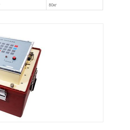
г
80кг