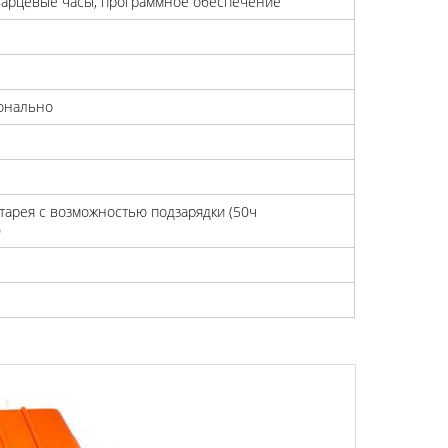
варцевые часы, программное обеспечение
онально
атарея с возможностью подзарядки (50ч
)