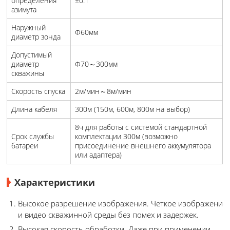
определения
±0.1°
азимута
Наружный
Φ60мм
диаметр зонда
Допустимый
диаметр
Φ70～300мм
скважины
Скорость спуска
2м/мин～8м/мин
Длина кабеля
300м (150м, 600м, 800м на выбор)
8ч для работы с системой стандартной
Срок службы
комплектации 300м (возможно
батареи
присоединение внешнего аккумулятора
или адаптера)
Характеристики
Высокое разрешение изображения. Четкое изображение
и видео скважинной среды без помех и задержек.
Высокая скорость обработки. Даже при применении