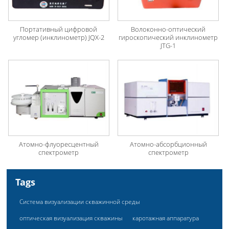
Портативный цифровой
Волоконно-оптический
угломер (инклинометр) JQX-2
гироскопический инклинометр
JTG-1
Атомно-флуоресцентный
Атомно-абсорбционный
спектрометр
спектрометр
Tags
Система визуализации скважинной среды
оптическая визуализация скважины
каротажная аппаратура