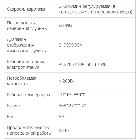
0~30м/мин регулируемая (в
Скорость каротажа
соответствии с интервалом отбора)
Погрешность
≤0.4‰
измерения глубины
Диапазон
отображения
0~9999.99м
диапазона глубины
Рабочий источник
AC220В±10% 50Гц ±5%
электропитания
Потребляемая
< 200Вт
мощность
Рабочая температура
-10℃~ +50℃
Размер
365*270*170
Вес
5.5
Продолжительность
≤24ч
непрерывной работы