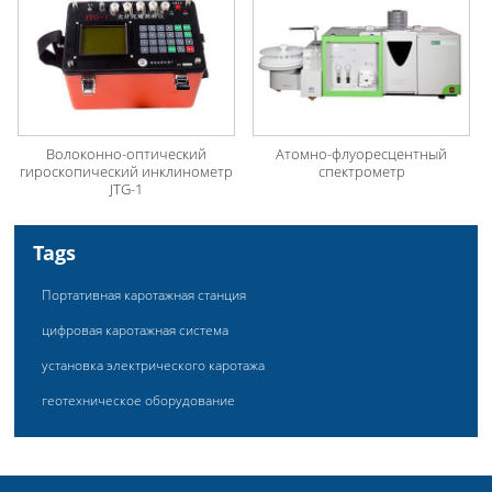
Волоконно-оптический
Атомно-флуоресцентный
гироскопический инклинометр
спектрометр
JTG-1
Tags
Портативная каротажная станция
цифровая каротажная система
установка электрического каротажа
геотехническое оборудование