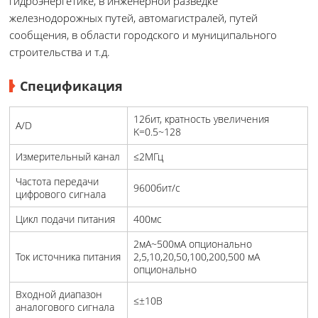
гидроэнергетике, в инженерной разведке
железнодорожных путей, автомагистралей, путей
сообщения, в области городского и муниципального
строительства и т.д.
Спецификация
12бит, кратность увеличения
A/D
K=0.5~128
Измерительный канал
≤2МГц
Частота передачи
9600бит/с
цифрового сигнала
Цикл подачи питания
400мс
2мA~500мA опционально
Ток источника питания
2,5,10,20,50,100,200,500 мA
опционально
Входной диапазон
≤±10В
аналогового сигнала