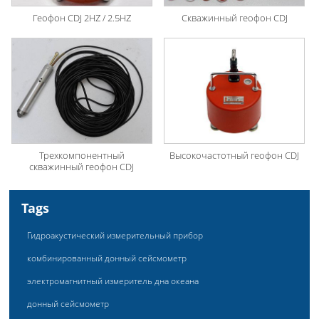
Геофон CDJ 2HZ / 2.5HZ
Скважинный геофон CDJ
Трехкомпонентный
Высокочастотный геофон CDJ
скважинный геофон CDJ
Tags
Гидроакустический измерительный прибор
комбинированный донный сейсмометр
электромагнитный измеритель дна океана
донный сейсмометр