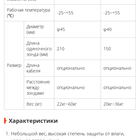
Рабочая температура
-25~+55
-25~+55
(℃)
Диаметр
φ45
φ40
(мм)
Длина
одиночного
210
150
зонда (мм)
Размер
Длина
опционально
опционально
кабеля
Расстояние
между
опционально
опционально
зондами
Вес (кг)
22кг~60кг
20кг~36кг
Характеристики
Небольшой вес, высокая степень защиты от влаги,