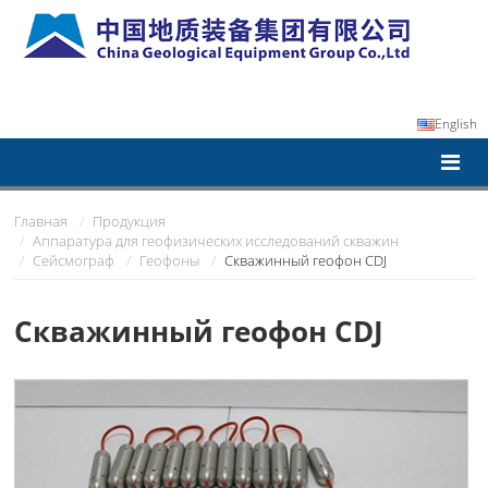
English
Главная
Продукция
Аппаратура для геофизических исследований скважин
Сейсмограф
Геофоны
Скважинный геофон CDJ
Скважинный геофон CDJ