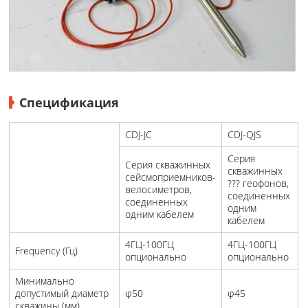
Спецификация
CDJ-JC
CDJ-QJS
Серия
Серия скважинных
скважинных
сейсмоприемников-
??? геофонов,
велосиметров,
соединенных
соединенных
одним
одним кабелем
кабелем
4ГЦ-100ГЦ
4ГЦ-100ГЦ
Frequency (Гц)
опционально
опционально
Минимально
допустимый диаметр
φ50
φ45
скважины (мм)