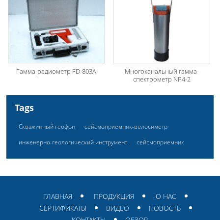
Гамма-радиометр FD-803A
Многоканальный гамма-
спектрометр NP4-2
Tags
Скважинный геофон
сейсмоприемник-велосиметр
инженерно-геологический инструмент
сейсмоприемник
ГЛАВНАЯ
ПРОДУКЦИЯ
О НАС
СЕРТИФИКАТЫ
ВИДЕО
НОВОСТЬ
КОНТАКТЫ
ОБЗОР