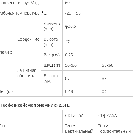
Подвесной груз M (г)
60
Рабочая температура (℃)
-25~+55
Диаметр
φ38.5
(mm)
Сердечник
Высота
47
(mm)
Размер
Вес (мм)
0.25
Ш×Д (кг)
50x60
55x68
Защитная
оболочка
Высота
87
87
(мм)
Вес (кг)
0.48
0.5
. Геофон(сейсмоприемник) 2.5Гц
CDJ-Z2.5A
CDJ-P2.5A
Тип
Тип A
Тип A
Вертикальный
Горизонтальный