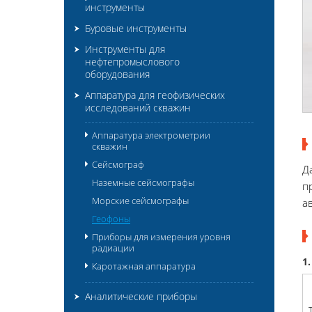
инструменты
Буровые инструменты
Инструменты для
нефтепромыслового
оборудования
Аппаратура для геофизических
исследований скважин
Аппаратура электрометрии
скважин
Сейсмограф
Д
Наземные сейсмографы
п
Морские сейсмографы
а
Геофоны
Приборы для измерения уровня
радиации
1
Каротажная аппаратура
Аналитические приборы