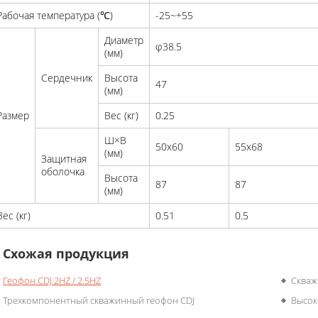
Рабочая температура (℃)
-25~+55
Диаметр
φ38.5
(мм)
Сердечник
Высота
47
(мм)
Размер
Вес (кг)
0.25
Ш×В
50x60
55x68
(мм)
Защитная
оболочка
Высота
87
87
(мм)
Вес (кг)
0.51
0.5
Схожая продукция
Геофон CDJ 2HZ / 2.5HZ
Скваж
Трехкомпонентный скважинный геофон CDJ
Высок