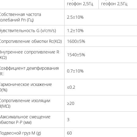
геофон 2,5Гц
геофон 2,5Гц
Собственная частота
2.5±10%
колебаний Fn (Гц)
Чувствительность G (v/cm/s)
1.2±10%
Сопротивление обмотки Rc(KΩ)
1600±5%
Внутреннее сопротивление R
1540±5%
(KΩ)
Коэффициент демпфирования
0.7±10%
Bt:
Гармоническое искажение
≤0.2
D(%)
Сопротивление изоляции
≥20
R(MΩ)
Максимальное смещение
3
обмотки P-P (мм)
Подвесной груз M (g)
60