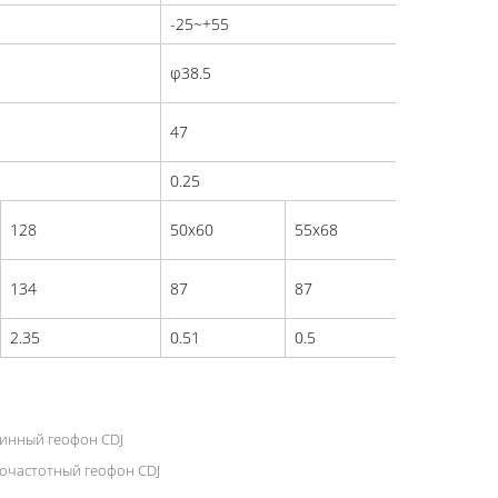
-25~+55
φ38.5
47
0.25
128
50x60
55x68
128
134
87
87
134
2.35
0.51
0.5
2.35
инный геофон CDJ
очастотный геофон CDJ