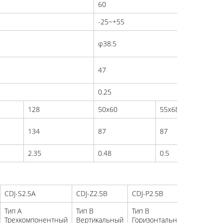
60
-25~+55
φ38.5
47
0.25
128
50x60
55x68
134
87
87
2.35
0.48
0.5
CDJ-S2.5A
CDJ-Z2.5B
CDJ-P2.5B
CDJ-S2.5
Тип A
Тип B
Тип B
Тип B
Трехкомпонентный
Вертикальный
Горизонтальный
Трехком