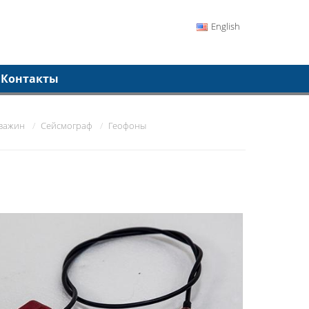
English
Контакты
кважин
Сейсмограф
Геофоны