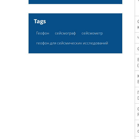
Tags
Геофон
сейсмограф
сейсмометр
геофон для сейсмических исследований