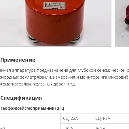
Применение
анная аппаратура предназначена для глубокой сейсмической р
риродных землетрясений, измерения и мониторинга микровибр
втомагистралей, железных дорог и т.д.
Спецификация
. Геофон(сейсмоприемник) 2Гц
CDJ-Z2A
CDJ-P2A
Тип
Тип A
Тип A