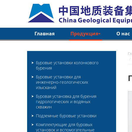
Главная
Продукция
О нас
Г
Буровые установки колонкового
бурения
Буровые установки для
инженерно-геологических
изысканий
Буровая установка для бурения
гидрологических и водяных
скважин
Подземные буровые установки
Комплектующие для буровых
установок и вспомогательные