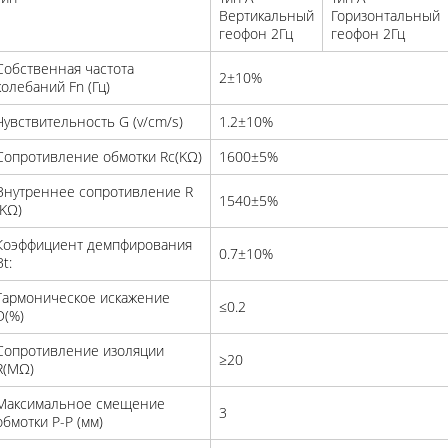
Вертикальный
Горизонтальный
геофон 2Гц
геофон 2Гц
Собственная частота
2±10%
колебаний Fn (Гц)
Чувствительность G (v/cm/s)
1.2±10%
Сопротивление обмотки Rc(KΩ)
1600±5%
Внутреннее сопротивление R
1540±5%
(KΩ)
Коэффициент демпфирования
0.7±10%
Bt:
Гармоническое искажение
≤0.2
D(%)
Сопротивление изоляции
≥20
R(MΩ)
Максимальное смещение
3
обмотки P-P (мм)