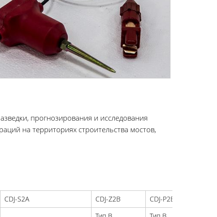
азведки, прогнозирования и исследования
аций на территориях строительства мостов,
CDJ-S2A
CDJ-Z2B
CDJ-P2B
C
Тип B
Тип B