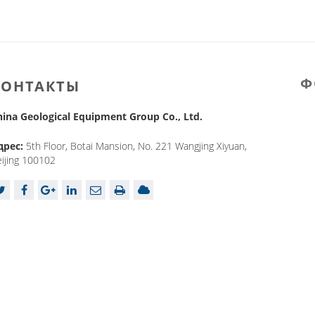
Ф
КОНТАКТЫ
hina Geological Equipment Group Co., Ltd.
дрес:
5th Floor, Botai Mansion, No. 221 Wangjing Xiyuan,
ijing 100102