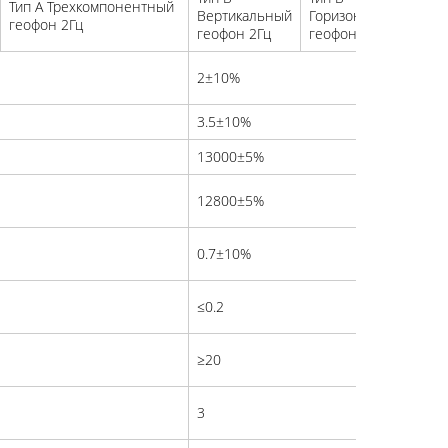
Тип A Трехкомпонентный
Т
Вертикальный
Горизонтальный
геофон 2Гц
г
геофон 2Гц
геофон 2Гц
2±10%
3.5±10%
13000±5%
12800±5%
0.7±10%
≤0.2
≥20
3